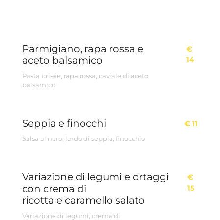
Parmigiano, rapa rossa e
€
aceto balsamico
14
Pasta brisée, rapa rossa, caviale di aceto
balsamico
Seppia e finocchi
€ 11
Salsa al nero, lardo di seppia, finocchio
Variazione di legumi e ortaggi
€
con crema di
15
ricotta e caramello salato
Variazione di legumi, crema di