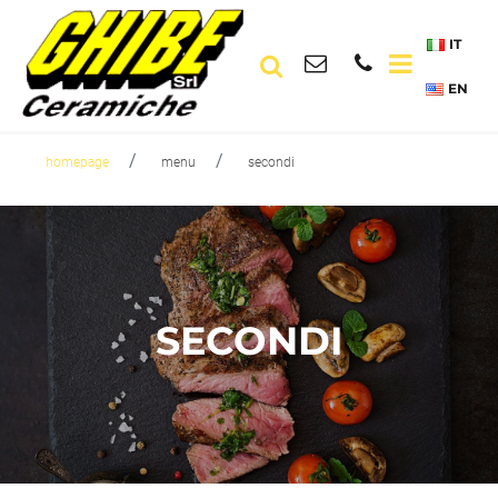
IT
Open men
EN
homepage
menu
secondi
SECONDI