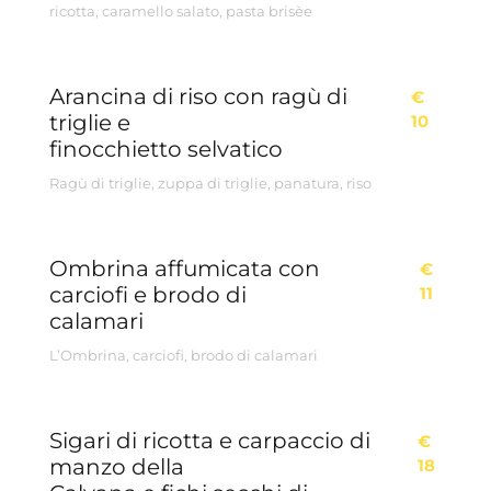
ricotta, caramello salato, pasta brisèe
Arancina di riso con ragù di
€
triglie e
10
finocchietto selvatico
Ragù di triglie, zuppa di triglie, panatura, riso
Ombrina affumicata con
€
carciofi e brodo di
11
calamari
L’Ombrina, carciofi, brodo di calamari
Sigari di ricotta e carpaccio di
€
manzo della
18