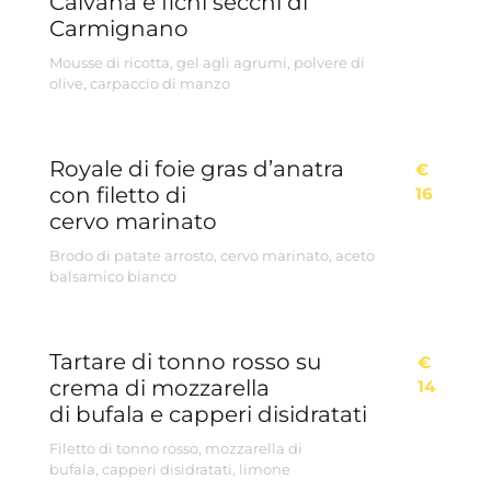
Calvana e fichi secchi di
Carmignano
Mousse di ricotta, gel agli agrumi, polvere di
olive, carpaccio di manzo
Royale di foie gras d’anatra
€
con filetto di
16
cervo marinato
Brodo di patate arrosto, cervo marinato, aceto
balsamico bianco
Tartare di tonno rosso su
€
crema di mozzarella
14
di bufala e capperi disidratati
Filetto di tonno rosso, mozzarella di
bufala, capperi disidratati, limone